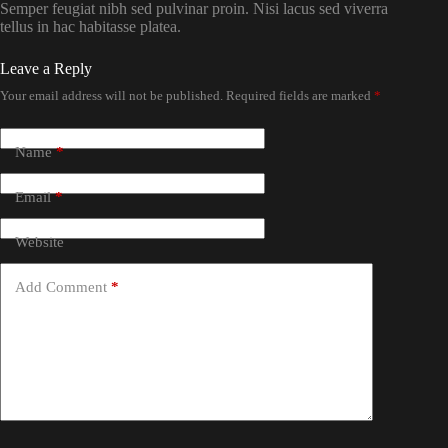
Semper feugiat nibh sed pulvinar proin. Nisi lacus sed viverra
tellus in hac habitasse platea.
Leave a Reply
Your email address will not be published.
Required fields are marked
*
Name
*
Email
*
Website
Add Comment
*