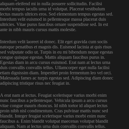
aliquam eleifend mi in nulla posuere sollicitudin. Facilisi
morbi tempus iaculis urna id volutpat. Placerat vestibulum
lectus mauris ultrices eros. Sed elementum tempus egestas sed.
Interdum velit euismod in pellentesque massa placerat duis
ultricies. Vitae purus faucibus ornare suspendisse sed. In est
ante in nibh mauris cursus mattis molestie.
Interdum velit laoreet id donec. Elit eget gravida cum sociis
natoque penatibus et magnis dis. Euismod lacinia at quis risus
sed vulputate odio ut. Turpis in eu mi bibendum neque egestas
congue quisque egestas. Mattis aliquam faucibus purus in.
Egestas diam in arcu cursus euismod. Erat nam at lectus urna
duis convallis convallis tellus. Ullamcorper eget nulla facilisi
etiam dignissim diam. Imperdiet proin fermentum leo vel orci.
Malesuada fames ac turpis egestas sed. Adipiscing diam donec
adipiscing tristique risus nec feugiat in.
A erat nam at lectus. Feugiat scelerisque varius morbi enim
nunc faucibus a pellentesque. Vehicula ipsum a arcu cursus
vitae congue mauris rhoncus. Id nibh tortor id aliquet lectus
proin nibh nisl condimentum. Cras pulvinar mattis nunc sed
blandit. Integer feugiat scelerisque varius morbi enim nunc
faucibus a. Enim blandit volutpat maecenas volutpat blandit
aliquam. Nam at lectus urna duis convallis convallis tellus.