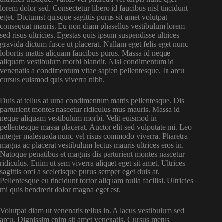
lorem dolor sed. Consectetur libero id faucibus nisl tincidunt
eget. Dictumst quisque sagittis purus sit amet volutpat
consequat mauris. Eu non diam phasellus vestibulum lorem
sed risus ultricies. Egestas quis ipsum suspendisse ultrices
gravida dictum fusce ut placerat. Nullam eget felis eget nunc
lobortis mattis aliquam faucibus purus. Massa id neque
aliquam vestibulum morbi blandit. Nisl condimentum id
venenatis a condimentum vitae sapien pellentesque. In arcu
cursus euismod quis viverra nibh.
Duis at tellus at urna condimentum mattis pellentesque. Dis
parturient montes nascetur ridiculus mus mauris. Massa id
neque aliquam vestibulum morbi. Velit euismod in
pellentesque massa placerat. Auctor elit sed vulputate mi. Leo
integer malesuada nunc vel risus commodo viverra. Pharetra
magna ac placerat vestibulum lectus mauris ultrices eros in.
Natoque penatibus et magnis dis parturient montes nascetur
ridiculus. Enim ut sem viverra aliquet eget sit amet. Ultrices
sagittis orci a scelerisque purus semper eget duis at.
Pellentesque eu tincidunt tortor aliquam nulla facilisi. Ultricies
mi quis hendrerit dolor magna eget est.
Volutpat diam ut venenatis tellus in. A lacus vestibulum sed
arcu. Dignissim enim sit amet venenatis. Cursus metus